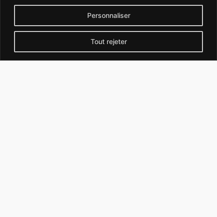
Personnaliser
Entrechaux (84340)
Tout rejeter
Lauris (84360)
Saint-Christol (84390)
Apt (84400)
Bédoin (84410)
Piolenc (84420)
Bollène (84500)