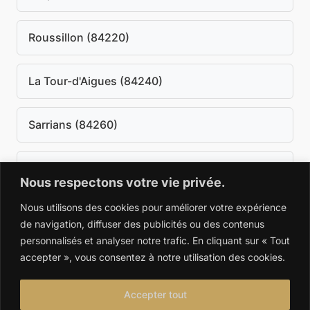
Roussillon (84220)
La Tour-d'Aigues (84240)
Sarrians (84260)
Cairanne (84290)
Nous respectons votre vie privée.
Nous utilisons des cookies pour améliorer votre expérience
Sainte-Cécile-les-Vignes (84290)
de navigation, diffuser des publicités ou des contenus
personnalisés et analyser notre trafic. En cliquant sur « Tout
Cavaillon (84300)
accepter », vous consentez à notre utilisation des cookies.
Accepter tout
Entraigues-sur-la-Sorgue (84320)