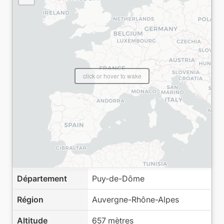
click or hover to wake
Département
Puy-de-Dôme
Région
Auvergne-Rhône-Alpes
Altitude
657 mètres