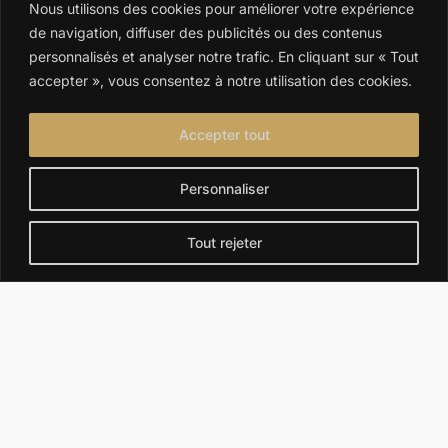
Nous utilisons des cookies pour améliorer votre expérience
Puy-Guillaume
Limons (63290)
de navigation, diffuser des publicités ou des contenus
(63290)
personnalisés et analyser notre trafic. En cliquant sur « Tout
accepter », vous consentez à notre utilisation des cookies.
Thiers (63300)
Randan (63310)
Accepter tout
Montaigut-le-
Pionsat (63330)
Blanc (63320)
Personnaliser
Saint-Germain-
Joze (63350)
Tout rejeter
Lembron (63340)
Maringues
Pontaumur
(63350)
(63380)
Saint-Gervais-
Loubeyrat (63410)
d'Auvergne
(63390)