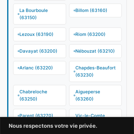
La Bourboule
Billom (63160)
(63150)
Lezoux (63190)
Riom (63200)
Davayat (63200)
Nébouzat (63210)
Arlanc (63220)
Chapdes-Beaufort
(63230)
Chabreloche
Aigueperse
(63250)
(63260)
Parent (63270)
Vic-le-Comte
(63270)
Nous respectons votre vie privée.