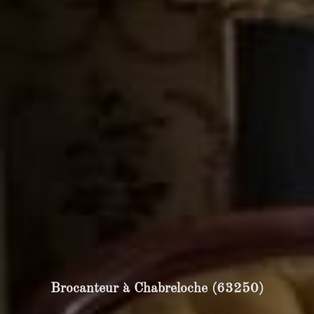
Brocanteur à Chabreloche (63250)