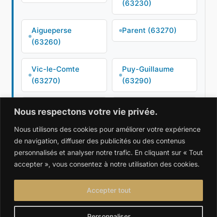
(63230)
Aigueperse
Parent (63270)
(63260)
Vic-le-Comte
Puy-Guillaume
(63270)
(63290)
Limons (63290)
Thiers (63300)
Nous respectons votre vie privée.
Nous utilisons des cookies pour améliorer votre expérience
Randan (63310)
Montaigut-le-
de navigation, diffuser des publicités ou des contenus
Blanc (63320)
personnalisés et analyser notre trafic. En cliquant sur « Tout
accepter », vous consentez à notre utilisation des cookies.
Pionsat (63330)
Saint-Germain-
Lembron (63340)
Accepter tout
Joze (63350)
Maringues
Personnaliser