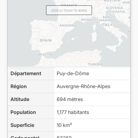
click or hover to wake
Département
Puy-de-Dôme
Région
Auvergne-Rhône-Alpes
Altitude
694 mètres
Population
1,177 habitants
Superficie
10 km²