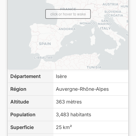
click or hover to wake
Département
Isère
Région
Auvergne-Rhône-Alpes
Altitude
363 mètres
Population
3,483 habitants
Superficie
25 km²