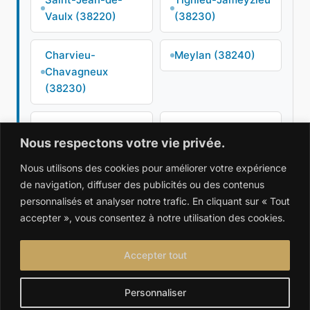
Vaulx (38220)
(38230)
Charvieu-
Meylan (38240)
Chavagneux
(38230)
Villard-de-Lans
La Côte-Saint-
Nous respectons votre vie privée.
(38250)
André (38260)
Nous utilisons des cookies pour améliorer votre expérience
Beaurepaire
Villette-d'Anthon
de navigation, diffuser des publicités ou des contenus
(38270)
(38280)
personnalisés et analyser notre trafic. En cliquant sur « Tout
accepter », vous consentez à notre utilisation des cookies.
Frontonas (38290)
Bourgoin-Jallieu
(38300)
Accepter tout
Personnaliser
Saint-Agnin-sur-
Saint-Ismier
Bion (38300)
(38330)