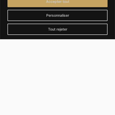
Accepter tout
(38330)
Personnaliser
La Mure (38350)
Saint-Clair-du-
Rhône (38370)
Tout rejeter
Saint-Laurent-du-
Montalieu-Vercieu
Pont (38380)
(38390)
Saint-Martin-
Saint-Jean-de-
d'Uriage (38410)
Bournay (38440)
Vif (38450)
Crémieu (38460)
Vinay (38470)
Le Pont-de-
Beauvoisin
(38480)