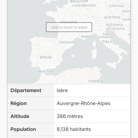
click or hover to wake
Département
Isère
Région
Auvergne-Rhône-Alpes
Altitude
386 mètres
Population
8,138 habitants