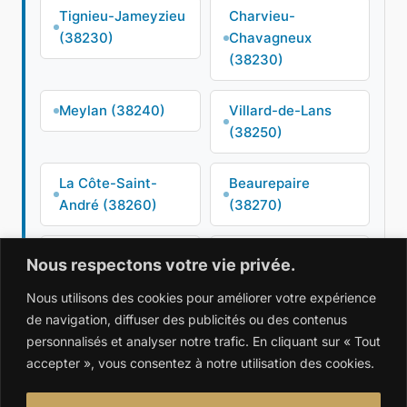
Tignieu-Jameyzieu
Charvieu-
(38230)
Chavagneux
(38230)
Meylan (38240)
Villard-de-Lans
(38250)
La Côte-Saint-
Beaurepaire
André (38260)
(38270)
Villette-d'Anthon
Frontonas (38290)
Nous respectons votre vie privée.
(38280)
Nous utilisons des cookies pour améliorer votre expérience
de navigation, diffuser des publicités ou des contenus
Bourgoin-Jallieu
Saint-Agnin-sur-
personnalisés et analyser notre trafic. En cliquant sur « Tout
(38300)
Bion (38300)
accepter », vous consentez à notre utilisation des cookies.
Saint-Ismier
Voreppe (38340)