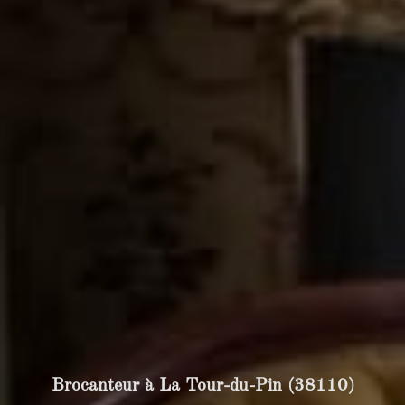
Brocanteur à La Tour-du-Pin (38110)