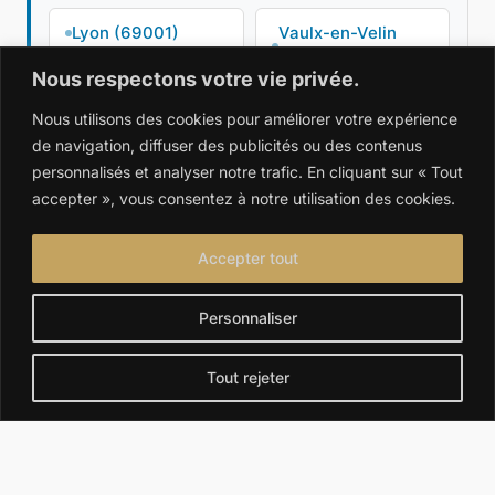
Lyon (69001)
Vaulx-en-Velin
(69120)
Nous respectons votre vie privée.
Nous utilisons des cookies pour améliorer votre expérience
Brindas (69126)
Tarare (69170)
de navigation, diffuser des publicités ou des contenus
personnalisés et analyser notre trafic. En cliquant sur « Tout
Lentilly (69210)
Belleville-en-
accepter », vous consentez à notre utilisation des cookies.
Beaujolais (69220)
Accepter tout
Thizy-les-Bourgs
Meyzieu (69330)
(69240)
Personnaliser
Saint-Symphorien-
Chazay-
Tout rejeter
d'Ozon (69360)
d'Azergues
(69380)
Villefranche-sur-
Porte des Pierres