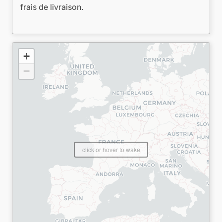
frais de livraison.
+
−
click or hover to wake