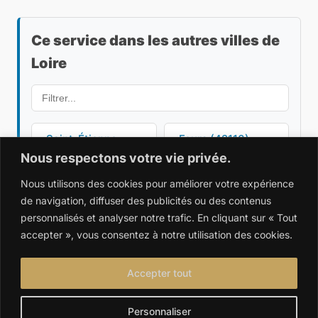
Ce service dans les autres villes de
Loire
Saint-Étienne
Feurs (42110)
(42000)
Nous respectons votre vie privée.
Nous utilisons des cookies pour améliorer votre expérience
Saint-Cyr-de-
Boën-sur-Lignon
de navigation, diffuser des publicités ou des contenus
Favières (42123)
(42130)
personnalisés et analyser notre trafic. En cliquant sur « Tout
accepter », vous consentez à notre utilisation des cookies.
Chazelles-sur-
Chevrières
Lyon (42140)
(42140)
Accepter tout
Andrézieux-
Saint-Just-Saint-
Personnaliser