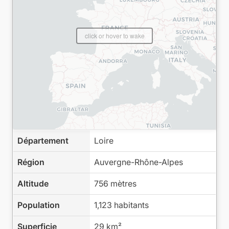
click or hover to wake
Département
Loire
Région
Auvergne-Rhône-Alpes
Altitude
756 mètres
Population
1,123 habitants
Superficie
29 km²