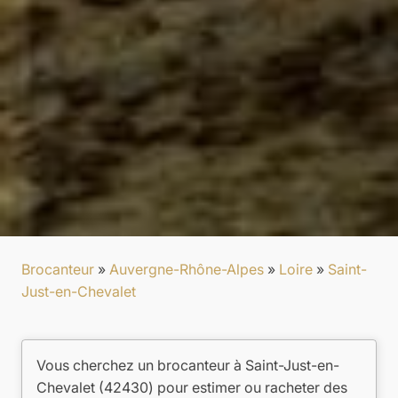
Brocanteur
»
Auvergne-Rhône-Alpes
»
Loire
»
Saint-
Just-en-Chevalet
Vous cherchez un brocanteur à Saint-Just-en-
Chevalet (42430) pour estimer ou racheter des