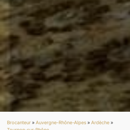
Brocanteur
»
Auvergne-Rhône-Alpes
»
Ardèche
»
Tournon-sur-Rhône