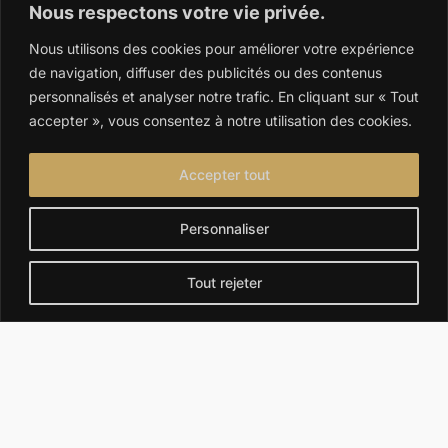
Nous respectons votre vie privée.
Ce service dans les autres villes de
Nous utilisons des cookies pour améliorer votre expérience
Ardèche
de navigation, diffuser des publicités ou des contenus
personnalisés et analyser notre trafic. En cliquant sur « Tout
accepter », vous consentez à notre utilisation des cookies.
Privas (07000)
Annonay (07100)
Accepter tout
Valgorge (07110)
Vinezac (07110)
Personnaliser
Largentière
Saint-Alban-
Tout rejeter
(07110)
Auriolles (07120)
Cornas (07130)
Les Vans (07140)
Vallon-Pont-d'Arc
Le Cheylard
(07150)
(07160)