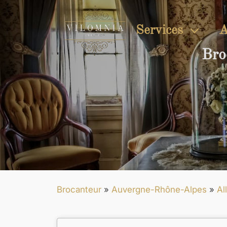
Services
A
Bro
Brocanteur
»
Auvergne-Rhône-Alpes
»
All