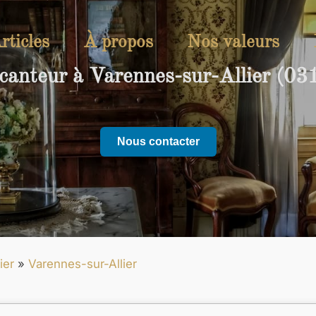
rticles
À propos
Nos valeurs
canteur à Varennes-sur-Allier (03
Nous contacter
ier
»
Varennes-sur-Allier