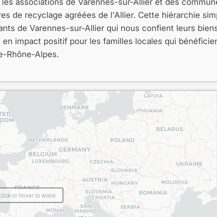
s les associations de Varennes-sur-Allier et des commune
res de recyclage agréées de l'Allier. Cette hiérarchie sim
ants de Varennes-sur-Allier qui nous confient leurs bien
n impact positif pour les familles locales qui bénéficie
ne-Rhône-Alpes.
click or hover to wake