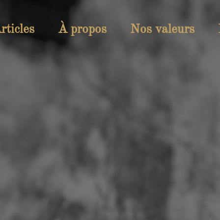
rticles
À propos
Nos valeurs